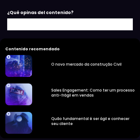
Por muito tempo Marketing e Vendas seguiram caminhos
¿Qué opinas del contenido?
próprios, entretanto, com o passar dos anos, principalmente com
o avanço do digital, viu-se a necessidade das áreas
trabalharem de forma conjunta para atingirem o objetivo
principal de qualquer estratégia: o sucesso do cliente. Entenda
um pouco mais sobre como os processos das duas áreas
podem se integrar com Virgínia Delfino!
Contenido recomendado
O novo mercado da construção Civil
Sales Engagement: Como ter um processo
anti-frágil em vendas
Quão fundamental é ser ágil e conhecer
seu cliente