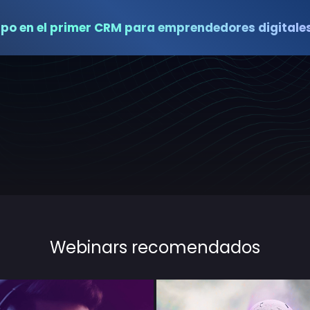
ipo en el primer CRM para emprendedores digitales
Webinars recomendados